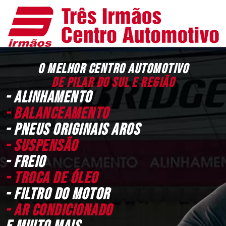
O MELHOR CENTRO AUTOMOTIVO
DE PILAR DO SUL E REGIÃO
- Alinhamento
- Balanceamento
- Pneus Originais aros
- Suspensão
- Freio
- Troca de Óleo
- Filtro do motor
- AR CONDICIONADO