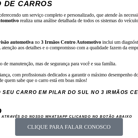
O DE CARROS
 oferecendo um serviço completo e personalizado, que atende às necess
utomotivo
realiza uma análise detalhada de todos os sistemas do veícu
visão automotiva
no
3 Irmãos Centro Automotivo
inclui um diagnóst
atenção aos detalhes e o compromisso com a qualidade fazem da empre
o de manutenção, mas de segurança para você e sua família.
fiança, com profissionais dedicados a garantir o máximo desempenho do
 de quem sabe que o carro está em boas mãos!
O SEU CARRO EM PILAR DO SUL NO 3 IRMÃOS C
O
AS ATRAVÉS DO NOSSO WHATSAPP CLICANDO NO BOTÃO ABAIXO
CLIQUE PARA FALAR CONOSCO