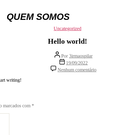
QUEM SOMOS
Categorias
Uncategorized
Hello world!
Autor
Por
3irmaospilar
do
Data
19/09/2022
post
de
em
Nenhum comentário
publicação
Hello
world!
art writing!
ão marcados com
*